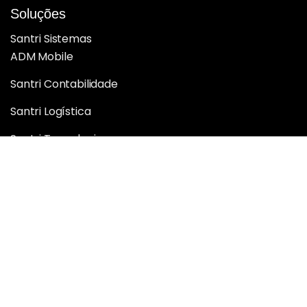
Soluções
Santri Sistemas
ADM Mobile
Santri Contabilidade
Santri Logística
Santri Tecnologia
Santri BI Analytics
Santri Inteligência e Performance
Santri Web
Sobre nós
Quem somos