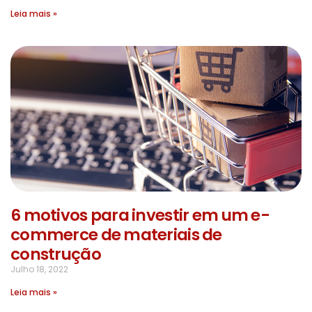
Leia mais »
6 motivos para investir em um e-
commerce de materiais de
construção
Julho 18, 2022
Leia mais »