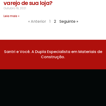
varejo de sua loja?
Outubro 19, 2021
Leia mais »
« Anterior
1
2
Seguinte »
Santri e Você. A Dupla Especialista em Materiais de
Construção.