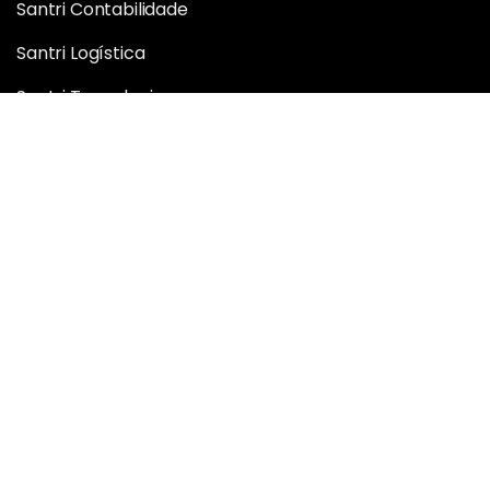
Santri Contabilidade
Santri Logística
Santri Tecnologia
Santri BI Analytics
Santri Inteligência e Performance
Santri Web
Sobre nós
Quem somos
Nossa história
Carreiras
Mais
Blog